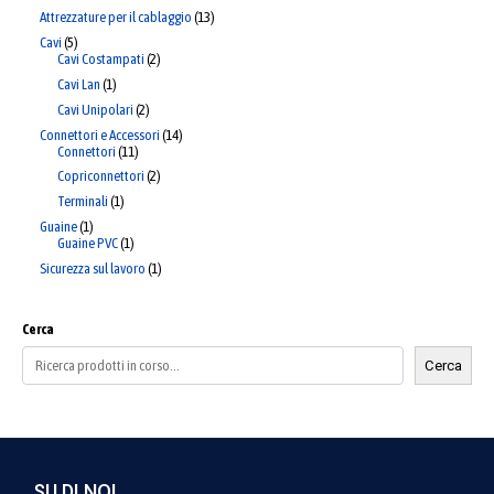
Attrezzature per il cablaggio
13
Cavi
5
Cavi Costampati
2
Cavi Lan
1
Cavi Unipolari
2
Connettori e Accessori
14
Connettori
11
Copriconnettori
2
Terminali
1
Guaine
1
Guaine PVC
1
Sicurezza sul lavoro
1
Cerca
Cerca
SU DI NOI