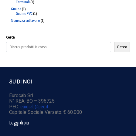
Terminali
1
Guaine
1
Guaine PVC
1
Sicurezza sul lavoro
1
Cerca
Cerca
SU DI NOI
Eurocab Srl
N° REA: BO – 396725
PEC:
eurocab@pec.it
Capitale Sociale Versato: € 60.000
Leggi di più