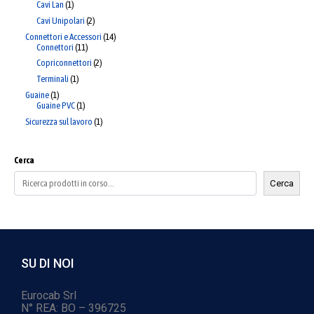
Cavi Lan
1
Cavi Unipolari
2
Connettori e Accessori
14
Connettori
11
Copriconnettori
2
Terminali
1
Guaine
1
Guaine PVC
1
Sicurezza sul lavoro
1
Cerca
Cerca
SU DI NOI
Eurocab Srl
N° REA: BO – 396725