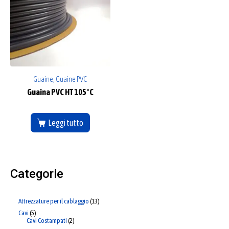
Guaine, Guaine PVC
Guaina PVC HT 105°C
Leggi tutto
Categorie
Attrezzature per il cablaggio
13
Cavi
5
Cavi Costampati
2