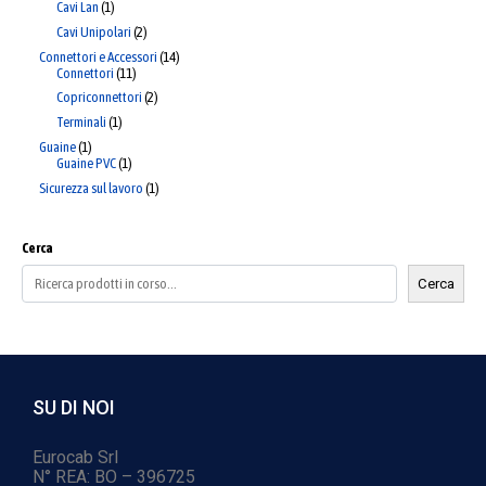
Cavi Lan
1
Cavi Unipolari
2
Connettori e Accessori
14
Connettori
11
Copriconnettori
2
Terminali
1
Guaine
1
Guaine PVC
1
Sicurezza sul lavoro
1
Cerca
Cerca
SU DI NOI
Eurocab Srl
N° REA: BO – 396725